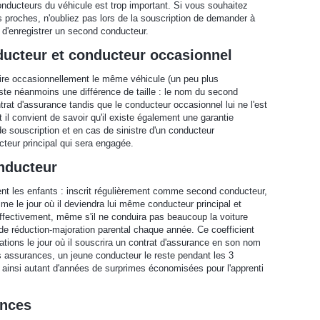
conducteurs du véhicule est trop important. Si vous souhaitez
vos proches, n'oubliez pas lors de la souscription de demander à
é d'enregistrer un second conducteur.
ducteur et conducteur occasionnel
re occasionnellement le même véhicule (un peu plus
iste néanmoins une différence de taille : le nom du second
ntrat d'assurance tandis que le conducteur occasionnel lui ne l'est
 il convient de savoir qu'il existe également une garantie
de souscription et en cas de sinistre d'un conducteur
cteur principal qui sera engagée.
nducteur
t les enfants : inscrit régulièrement comme second conducteur,
rime le jour où il deviendra lui même conducteur principal et
ffectivement, même s'il ne conduira pas beaucoup la voiture
nt de réduction-majoration parental chaque année. Ce coefficient
mations le jour où il souscrira un contrat d'assurance en son nom
s assurances, un jeune conducteur le reste pendant les 3
 ainsi autant d'années de surprimes économisées pour l'apprenti
ances