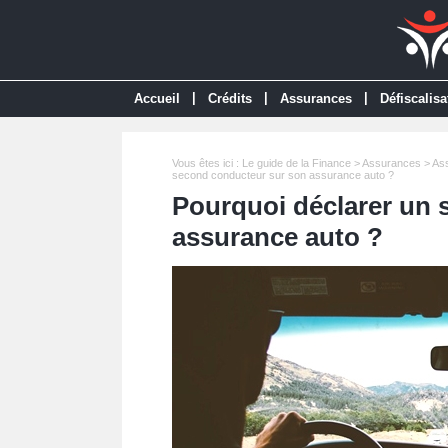
|
|
|
Accueil
Crédits
Assurances
Défiscalisa
Vous êtes ici :
Le guide de la Finance
>
Assurances
>
Ass
second conducteur sur son assurance auto ?
Pourquoi déclarer un 
assurance auto ?