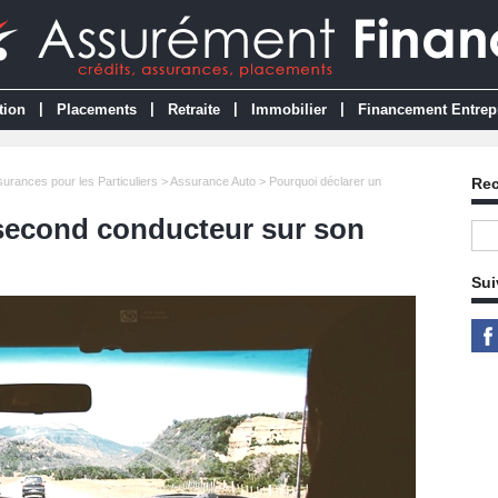
|
|
|
|
tion
Placements
Retraite
Immobilier
Financement Entrep
urances pour les Particuliers
>
Assurance Auto
> Pourquoi déclarer un
Re
second conducteur sur son
Sui