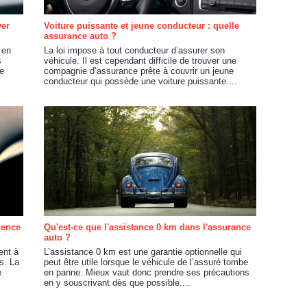
yer
Voiture puissante et jeune conducteur : quelle
assurance auto ?
 en
La loi impose à tout conducteur d’assurer son
s
véhicule. Il est cependant difficile de trouver une
e
compagnie d’assurance prête à couvrir un jeune
conducteur qui possède une voiture puissante....
gence
Qu'est-ce que l'assistance 0 km dans l'assurance
auto ?
ent à
L’assistance 0 km est une garantie optionnelle qui
s. La
peut être utile lorsque le véhicule de l’assuré tombe
e
en panne. Mieux vaut donc prendre ses précautions
en y souscrivant dès que possible....