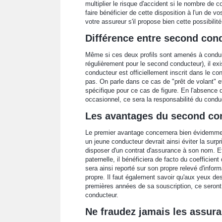
multiplier le risque d'accident si le nombre de 
faire bénéficier de cette disposition à l'un de 
votre assureur s'il propose bien cette possibilit
Différence entre second con
Même si ces deux profils sont amenés à condui
régulièrement pour le second conducteur), il ex
conducteur est officiellement inscrit dans le co
pas. On parle dans ce cas de "prêt de volant" et
spécifique pour ce cas de figure. En l'absence 
occasionnel, ce sera la responsabilité du condu
Les avantages du second co
Le premier avantage concernera bien évidemmen
un jeune conducteur devrait ainsi éviter la surp
disposer d'un contrat d'assurance à son nom. E
paternelle, il bénéficiera de facto du coefficie
sera ainsi reporté sur son propre relevé d'infor
propre. Il faut également savoir qu'aux yeux de
premières années de sa souscription, ce seront
conducteur.
Ne fraudez jamais les assur