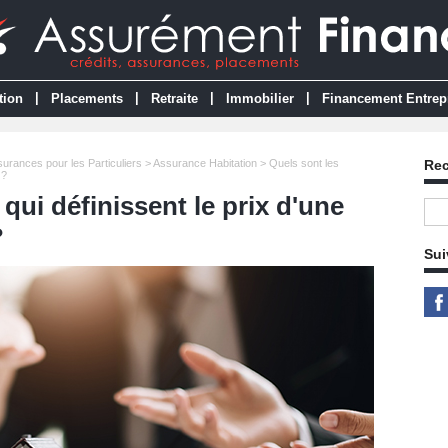
|
|
|
|
tion
Placements
Retraite
Immobilier
Financement Entrep
urances pour les Particuliers
>
Assurance Habitation
> Quels sont les
Re
 ?
 qui définissent le prix d'une
?
Sui