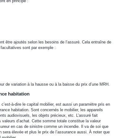
nt en principe :
t être ajoutés selon les besoins de l’assuré. Cela entraîne de
 facultatives sont par exemple :
.
ur de variation à la hausse ou à la baisse du prix d’une MRH.
nce habitation
’est-à-dire le capital mobilier, est aussi un paramètre pris en
rance habitation. Sont concernés le mobilier, les appareils
ts audiovisuels, les objets précieux, etc. L’assuré fait
es valeurs d’achat. Cette somme totale constitue la valeur
sureur en cas de sinistre comme un incendie. Il va de soi que
on sera élevée et plus le prix de l’assurance aussi. À noter que
 mobilier.