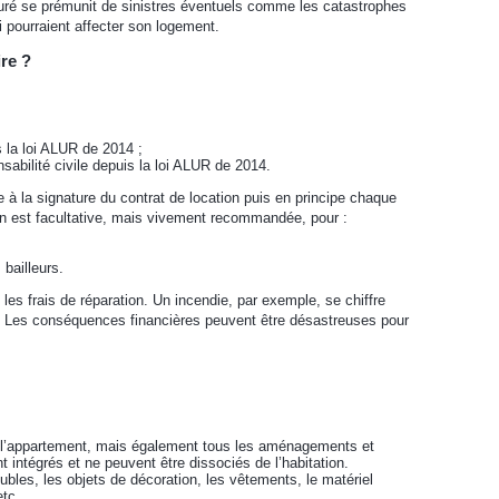
ssuré se prémunit de sinistres éventuels comme les catastrophes
i pourraient affecter son logement.
ire ?
 la loi ALUR de 2014 ;
sabilité civile depuis la loi ALUR de 2014.
 à la signature du contrat de location puis en principe chaque
n est facultative, mais vivement recommandée, pour :
bailleurs.
les frais de réparation. Un incendie, par exemple, se chiffre
s. Les conséquences financières peuvent être désastreuses pour
e l’appartement, mais également tous les aménagements et
nt intégrés et ne peuvent être dissociés de l’habitation.
ubles, les objets de décoration, les vêtements, le matériel
etc.