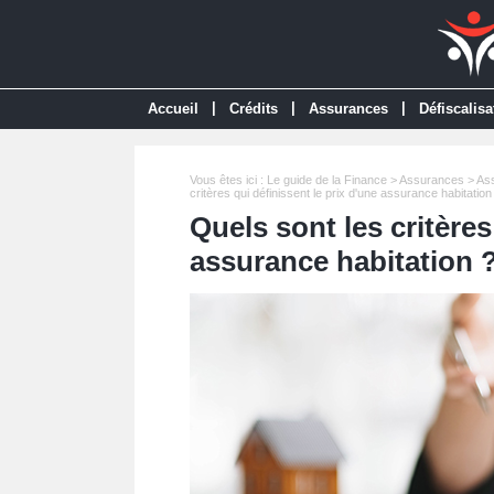
|
|
|
Accueil
Crédits
Assurances
Défiscalisa
Vous êtes ici :
Le guide de la Finance
>
Assurances
>
Ass
critères qui définissent le prix d'une assurance habitation
Quels sont les critères
assurance habitation 