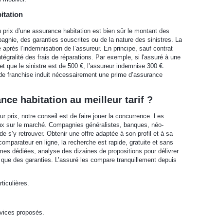
itation
du prix d’une assurance habitation est bien sûr le montant des
nie, des garanties souscrites ou de la nature des sinistres. La
é après l’indemnisation de l’assureur. En principe, sauf contrat
tégralité des frais de réparations. Par exemple, si l'assuré à une
 et que le sinistre est de 500 €, l’assureur indemnise 300 €.
 de franchise induit nécessairement une prime d’assurance
e habitation au meilleur tarif ?
r prix, notre conseil est de faire jouer la concurrence. Les
ux sur le marché. Compagnies généralistes, banques, néo-
de s’y retrouver. Obtenir une offre adaptée à son profil et à sa
comparateur en ligne, la recherche est rapide, gratuite et sans
rmes dédiées, analyse des dizaines de propositions pour délivrer
rif que des garanties. L’assuré les compare tranquillement depuis
ticulières.
rvices proposés.