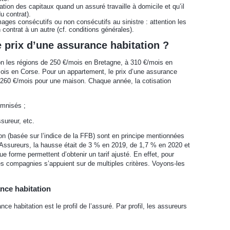
tion des capitaux quand un assuré travaille à domicile et qu’il
u contrat).
ges consécutifs ou non consécutifs au sinistre : attention les
ontrat à un autre (cf. conditions générales).
e prix d’une assurance habitation ?
n les régions de 250 €/mois en Bretagne, à 310 €/mois en
ois en Corse. Pour un appartement, le prix d’une assurance
 260 €/mois pour une maison. Chaque année, la cotisation
emnisés ;
sureur, etc.
on (basée sur l’indice de la FFB) sont en principe mentionnées
e Assureurs, la hausse était de 3 % en 2019, de 1,7 % en 2020 et
 forme permettent d’obtenir un tarif ajusté. En effet, pour
les compagnies s’appuient sur de multiples critères. Voyons-les
ance habitation
ance habitation est le profil de l’assuré. Par profil, les assureurs