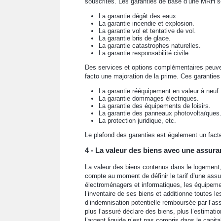
souscrites. Les garanties de base d’une MRH so
La garantie dégât des eaux.
La garantie incendie et explosion.
La garantie vol et tentative de vol.
La garantie bris de glace.
La garantie catastrophes naturelles.
La garantie responsabilité civile.
Des services et options complémentaires peuven
facto une majoration de la prime. Ces garanties
La garantie rééquipement en valeur à neuf.
La garantie dommages électriques.
La garantie des équipements de loisirs.
La garantie des panneaux photovoltaïques
La protection juridique, etc.
Le plafond des garanties est également un facte
4 - La valeur des biens avec une assura
La valeur des biens contenus dans le logement, c
compte au moment de définir le tarif d’une assu
électroménagers et informatiques, les équipemen
l’inventaire de ses biens et additionne toutes l
d’indemnisation potentielle remboursée par l’as
plus l’assuré déclare des biens, plus l’estimati
l’argent liquide n’est pas compris dans le capital