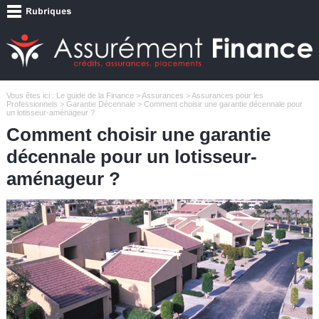
Vous êtes ici :
Le guide de la Finance
>
Assurances
>
Assurances pour les
Professionnels
>
Garantie Décennale
> Comment choisir une garantie décennale pour
un lotisseur-aménageur ?
Comment choisir une garantie
décennale pour un lotisseur-
aménageur ?