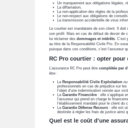
Un manquement aux obligations légales, ré
La diffamation,
La non-application des règles de la profess
Le non-respect aux obligations de conseils 
La transmission accidentelle de virus info
Le courtier est mandataire de son client. Il doit
son profil. Mais en cas de défaut de devoir de co
lui réclamer des
dommages et intérêts
. C’est 
au titre de la Responsabilité Civile Pro. En sous
puisque dans ces conditions, c’est l’assureur qu
RC Pro courtier : opter pour
L’assurance RC Pro peut être
complétée par d’
être :
La
Responsabilité Civile Exploitation
ou 
professionnels en cas de préjudice sur le
l’objet d’une indemnisation versée aux vic
La
Garantie Financière
: elle s’applique e
l’assureur qui prend en charge le financem
l’établissement mandaté pour le client du c
La
Garantie Défense Recours
: elle est u
destinée à régler les frais de justice ainsi 
Quel est le coût d’une assur