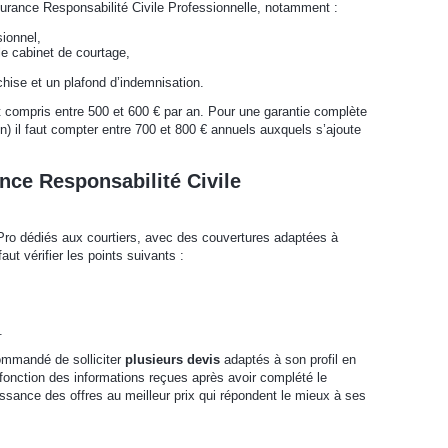
surance Responsabilité Civile Professionnelle, notamment :
sionnel,
le cabinet de courtage,
nchise et un plafond d’indemnisation.
 est compris entre 500 et 600 € par an. Pour une garantie complète
n) il faut compter entre 700 et 800 € annuels auxquels s’ajoute
ce Responsabilité Civile
Pro dédiés aux courtiers, avec des couvertures adaptées à
l faut vérifier les points suivants :
.
commandé de solliciter
plusieurs devis
adaptés à son profil en
 fonction des informations reçues après avoir complété le
issance des offres au meilleur prix qui répondent le mieux à ses