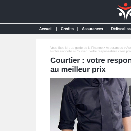
|
|
|
Accueil
Crédits
Assurances
Défiscalisa
Vous êtes ici :
Le guide de la Finance
>
Assurances
>
Ass
Professionnelle
> Courtier : votre responsabilité civile pro
Courtier : votre respon
au meilleur prix