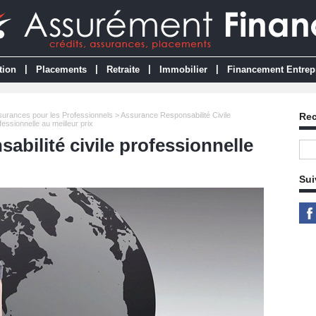
|
|
|
|
tion
Placements
Retraite
Immobilier
Financement Entrep
urances pour les Professionnels
>
Assurance Responsabilité Civile
Re
fessionnelle au meilleur prix
sabilité civile professionnelle
Sui