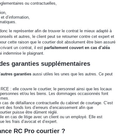
glementaires ou contractuelles,
ion,
et d’information,
rmatiques.
 donc le représenter afin de trouver le contrat le mieux adapté à
nseils et autres, le client peut se retourner contre cet expert et
pour cette raison que le courtier doit absolument être bien assuré
crivant un contrat, il est
parfaitement couvert en cas d’aléa
i indemnise le plaignant.
 des garanties supplémentaires
autres garanties
aussi utiles les unes que les autres. Ce peut
RCE : elle couvre le courtier, le personnel ainsi que les locaux
s personnes et/ou les biens. Les dommages occasionnés font
times.
n cas de défaillance contractuelle du cabinet de courtage. C’est
ent des fonds lors d’erreurs d’encaissement afin que
ourtier puisse être dûment réglé.
tile en cas de litige avec un client ou un employé. Elle est
que les frais d’avocat et d’expert.
ance RC Pro courtier ?