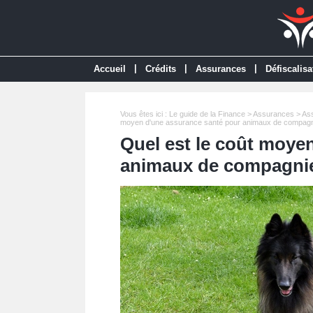
|
|
|
Accueil
Crédits
Assurances
Défiscalisa
Vous êtes ici :
Le guide de la Finance
>
Assurances
>
Ass
moyen d'une assurance santé pour animaux de compagn
Quel est le coût moye
animaux de compagni