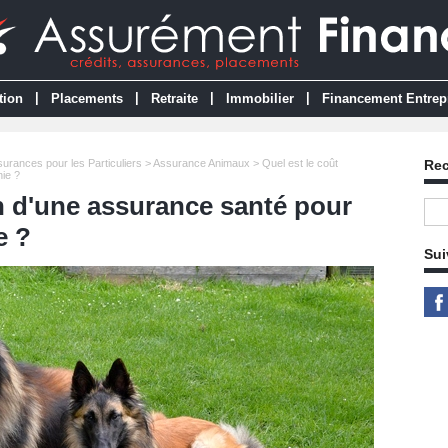
|
|
|
|
tion
Placements
Retraite
Immobilier
Financement Entrep
urances pour les Particuliers
>
Assurance Animaux
> Quel est le coût
Re
ie ?
n d'une assurance santé pour
e ?
Sui