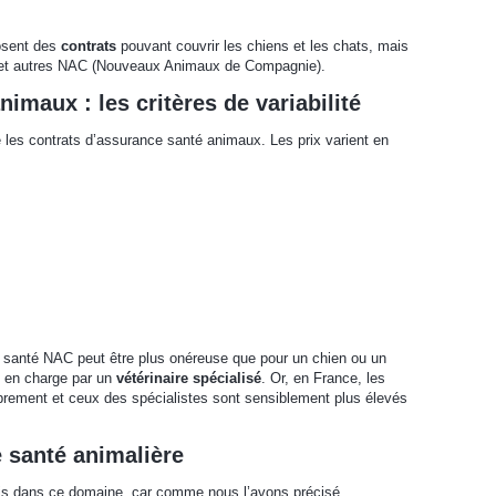
osent des
contrats
pouvant couvrir les chiens et les chats, mais
ts et autres NAC (Nouveaux Animaux de Compagnie).
imaux : les critères de variabilité
 les contrats d’assurance santé animaux. Les prix varient en
ce santé NAC peut être plus onéreuse que pour un chien ou un
s en charge par un
vétérinaire spécialisé
. Or, en France, les
librement et ceux des spécialistes sont sensiblement plus élevés
 santé animalière
cis dans ce domaine, car comme nous l’avons précisé