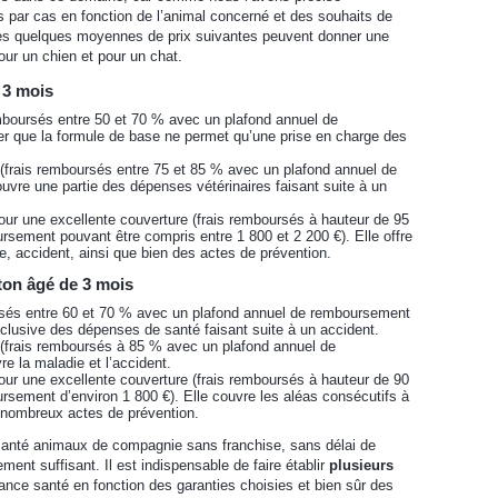
 par cas en fonction de l’animal concerné et des souhaits de
 les quelques moyennes de prix suivantes peuvent donner une
our un chien et pour un chat.
 3 mois
emboursés entre 50 et 70 % avec un plafond annuel de
r que la formule de base ne permet qu’une prise en charge des
(frais remboursés entre 75 et 85 % avec un plafond annuel de
vre une partie des dépenses vétérinaires faisant suite à un
ur une excellente couverture (frais remboursés à hauteur de 95
sement pouvant être compris entre 1 800 et 2 200 €). Elle offre
e, accident, ainsi que bien des actes de prévention.
ton âgé de 3 mois
ursés entre 60 et 70 % avec un plafond annuel de remboursement
xclusive des dépenses de santé faisant suite à un accident.
(frais remboursés à 85 % avec un plafond annuel de
e la maladie et l’accident.
ur une excellente couverture (frais remboursés à hauteur de 90
sement d’environ 1 800 €). Elle couvre les aléas consécutifs à
 nombreux actes de prévention.
santé animaux de compagnie sans franchise, sans délai de
ent suffisant. Il est indispensable de faire établir
plusieurs
nce santé en fonction des garanties choisies et bien sûr des