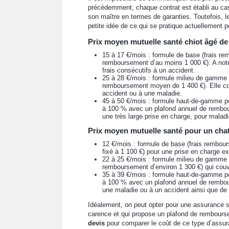
précédemment, chaque contrat est établi au cas
son maître en termes de garanties. Toutefois,
petite idée de ce qui se pratique actuellement p
Prix moyen mutuelle santé chiot âgé de
15 à 17 €/mois : formule de base (frais r
remboursement d’au moins 1 000 €). A note
frais consécutifs à un accident.
25 à 28 €/mois : formule milieu de gamme 
remboursement moyen de 1 400 €). Elle cou
accident ou à une maladie.
45 à 50 €/mois : formule haut-de-gamme po
à 100 % avec un plafond annuel de rembour
une très large prise en charge, pour maladi
Prix moyen mutuelle santé pour un cha
12 €/mois : formule de base (frais rembo
fixé à 1 100 €) pour une prise en charge e
22 à 25 €/mois : formule milieu de gamme 
remboursement d’environ 1 300 €) qui couvr
35 à 39 €/mois : formule haut-de-gamme po
à 100 % avec un plafond annuel de rembour
une maladie ou à un accident ainsi que de
Idéalement, on peut opter pour une assurance 
carence et qui propose un plafond de remboursem
devis
pour comparer le coût de ce type d’assura