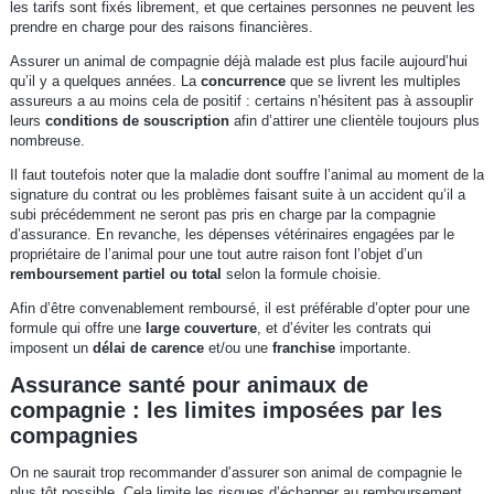
les tarifs sont fixés librement, et que certaines personnes ne peuvent les
prendre en charge pour des raisons financières.
Assurer un animal de compagnie déjà malade est plus facile aujourd’hui
qu’il y a quelques années. La
concurrence
que se livrent les multiples
assureurs a au moins cela de positif : certains n’hésitent pas à assouplir
leurs
conditions de souscription
afin d’attirer une clientèle toujours plus
nombreuse.
Il faut toutefois noter que la maladie dont souffre l’animal au moment de la
signature du contrat ou les problèmes faisant suite à un accident qu’il a
subi précédemment ne seront pas pris en charge par la compagnie
d’assurance. En revanche, les dépenses vétérinaires engagées par le
propriétaire de l’animal pour une tout autre raison font l’objet d’un
remboursement partiel ou total
selon la formule choisie.
Afin d’être convenablement remboursé, il est préférable d’opter pour une
formule qui offre une
large couverture
, et d’éviter les contrats qui
imposent un
délai de carence
et/ou une
franchise
importante.
Assurance santé pour animaux de
compagnie : les limites imposées par les
compagnies
On ne saurait trop recommander d’assurer son animal de compagnie le
plus tôt possible. Cela limite les risques d’échapper au remboursement