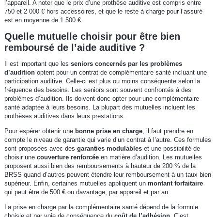
l’appareil. A noter que le prix d’une prothèse auditive est compris entre
750 et 2 000 € hors accessoires, et que le reste à charge pour l’assuré
est en moyenne de 1 500 €.
Quelle mutuelle choisir pour être bien
remboursé de l’aide auditive ?
Il est important que les
seniors concernés par les problèmes
d’audition
optent pour un contrat de complémentaire santé incluant une
participation auditive. Celle-ci est plus ou moins conséquente selon la
fréquence des besoins. Les seniors sont souvent confrontés à des
problèmes d’audition. Ils doivent donc opter pour une complémentaire
santé adaptée à leurs besoins. La plupart des mutuelles incluent les
prothèses auditives dans leurs prestations.
Pour espérer obtenir une
bonne prise en charge
, il faut prendre en
compte le niveau de garantie qui varie d’un contrat à l’autre. Ces formules
sont proposées avec des
garanties modulables
et une possibilité de
choisir une
couverture renforcée
en matière d’audition. Les mutuelles
proposent aussi bien des remboursements à hauteur de 200 % de la
BRSS quand d’autres peuvent étendre leur remboursement à un taux bien
supérieur. Enfin, certaines mutuelles appliquent un
montant forfaitaire
qui peut être de 500 € ou davantage, par appareil et par an.
La prise en charge par la complémentaire santé dépend de la formule
choisie et par voie de conséquence du
coût de l’adhésion
. C’est